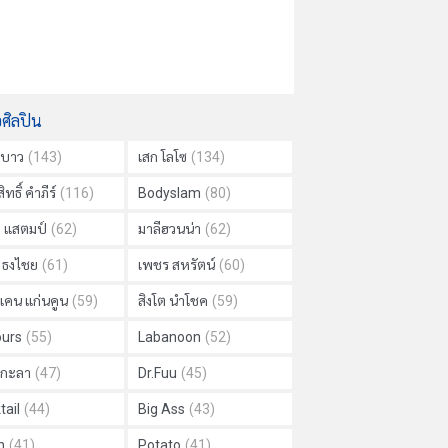
อศิลปิน
าบาว
(143)
เสก โลโซ
(134)
ิทธิ์ คำภีร์
(116)
Bodyslam
(80)
ย แสตมป์
(62)
มาลีฮวนน่า
(62)
ด ธงไชย
(61)
เพชร สหรัตน์
(60)
แคน แก่นคูน
(59)
สิงโต นำโชค
(59)
urs
(55)
Labanoon
(52)
ม กะลา
(47)
Dr.Fuu
(45)
tail
(44)
Big Ass
(43)
h
(41)
Potato
(41)