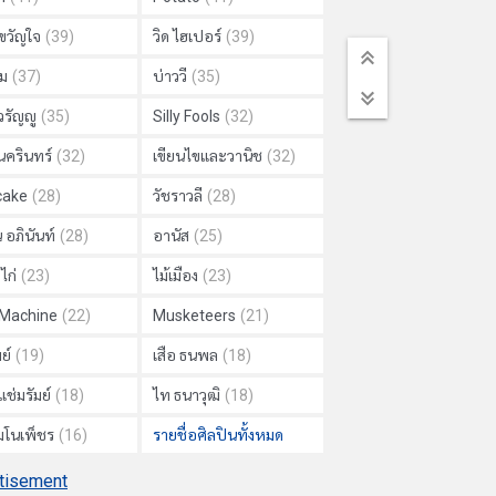
วัญใจ
(39)
วิด ไฮเปอร์
(39)
ม
(37)
บ่าววี
(35)
วรัญญู
(35)
Silly Fools
(32)
นครินทร์
(32)
เขียนไขและวานิช
(32)
cake
(28)
วัชราวลี
(28)
 อภินันท์
(28)
อานัส
(25)
ไก่
(23)
ไม้เมือง
(23)
 Machine
(22)
Musketeers
(21)
ย์
(19)
เสือ ธนพล
(18)
แช่มรัมย์
(18)
ไท ธนาวุฒิ
(18)
 มโนเพ็ชร
(16)
รายชื่อศิลปินทั้งหมด
tisement