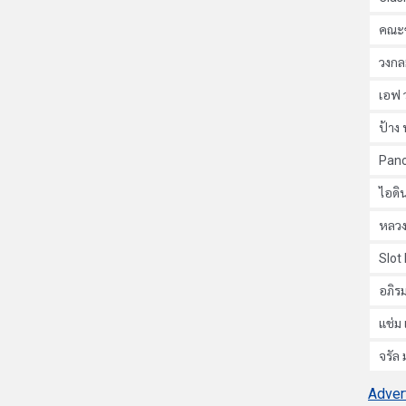
คณะข
วงกล
เอฟ 
ป้าง 
Pan
ไอดิน
หลวง
Slot
อภิรม
แช่ม 
จรัล
Adver