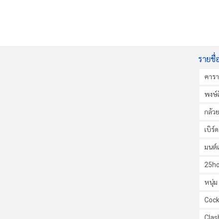
รายชื่
คาร
พงษ์ส
กล้ว
เบิร์
มนต์
25ho
หนุ่
Cock
Clas