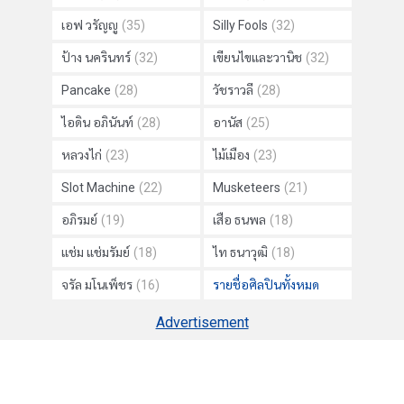
เอฟ วรัญญู
(35)
Silly Fools
(32)
ป้าง นครินทร์
(32)
เขียนไขและวานิช
(32)
Pancake
(28)
วัชราวลี
(28)
ไอดิน อภินันท์
(28)
อานัส
(25)
หลวงไก่
(23)
ไม้เมือง
(23)
Slot Machine
(22)
Musketeers
(21)
อภิรมย์
(19)
เสือ ธนพล
(18)
แช่ม แช่มรัมย์
(18)
ไท ธนาวุฒิ
(18)
จรัล มโนเพ็ชร
(16)
รายชื่อศิลปินทั้งหมด
Advertisement