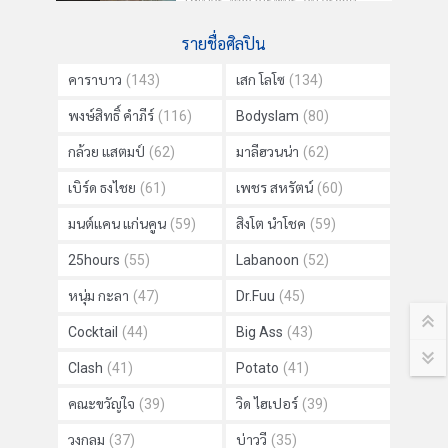
,
,
,
ไฮเปอร์
หวิว ณัฐพนธ์
อั้ม อิราวัต
,
Gear Knight
รายชื่อศิลปิน
คาราบาว
(143)
เสก โลโซ
(134)
พงษ์สิทธิ์ คำภีร์
(116)
Bodyslam
(80)
กล้วย แสตมป์
(62)
มาลีฮวนน่า
(62)
เบิร์ด ธงไชย
(61)
เพชร สหรัตน์
(60)
มนต์แคน แก่นคูน
(59)
สิงโต นำโชค
(59)
25hours
(55)
Labanoon
(52)
หนุ่ม กะลา
(47)
Dr.Fuu
(45)
Cocktail
(44)
Big Ass
(43)
Clash
(41)
Potato
(41)
คณะขวัญใจ
(39)
วิด ไฮเปอร์
(39)
วงกลม
(37)
บ่าววี
(35)