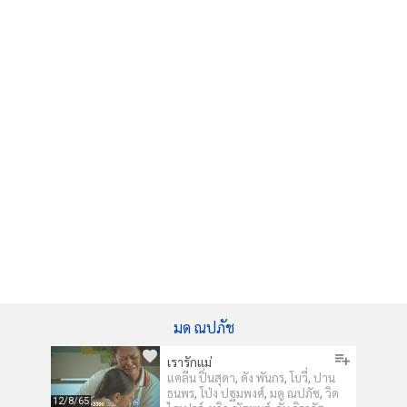
มด ณปภัช
เรารักแม่
,
,
,
แคลีน ปิ่นสุดา
ดัง พันกร
โบวี่
ปาน
,
,
,
ธนพร
โป่ง ปฐมพงศ์
มด ณปภัช
วิด
12/8/65