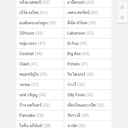
กล้วย แสตมป์
(62)
มาลีฮวนน่า
(62)
เบิร์ด ธงไชย
(61)
เพชร สหรัตน์
(60)
มนต์แคน แก่นคูน
(59)
สิงโต นำโชค
(59)
25hours
(55)
Labanoon
(52)
หนุ่ม กะลา
(47)
Dr.Fuu
(45)
Cocktail
(44)
Big Ass
(43)
Clash
(41)
Potato
(41)
คณะขวัญใจ
(39)
วิด ไฮเปอร์
(39)
วงกลม
(37)
บ่าววี
(35)
เอฟ วรัญญู
(35)
Silly Fools
(32)
ป้าง นครินทร์
(32)
เขียนไขและวานิช
(32)
Pancake
(28)
วัชราวลี
(28)
ไอดิน อภินันท์
(28)
อานัส
(25)