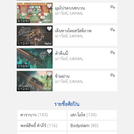
มุมโปรดบนขบวน
,
,
เถาวัลย์
SARAN
5/12/67
เดินทางโดยสวัสดิภาพ
,
,
เถาวัลย์
SARAN
1/12/67
ค่ำคืนนี้
,
,
เถาวัลย์
SARAN
1/12/67
ข้ามผ่าน
,
,
เถาวัลย์
SARAN
1/12/67
รายชื่อศิลปิน
คาราบาว
(143)
เสก โลโซ
(134)
พงษ์สิทธิ์ คำภีร์
(116)
Bodyslam
(80)