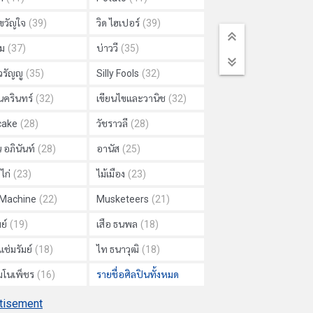
วัญใจ
(39)
วิด ไฮเปอร์
(39)
ม
(37)
บ่าววี
(35)
วรัญญู
(35)
Silly Fools
(32)
นครินทร์
(32)
เขียนไขและวานิช
(32)
cake
(28)
วัชราวลี
(28)
 อภินันท์
(28)
อานัส
(25)
ไก่
(23)
ไม้เมือง
(23)
 Machine
(22)
Musketeers
(21)
ย์
(19)
เสือ ธนพล
(18)
แช่มรัมย์
(18)
ไท ธนาวุฒิ
(18)
 มโนเพ็ชร
(16)
รายชื่อศิลปินทั้งหมด
tisement