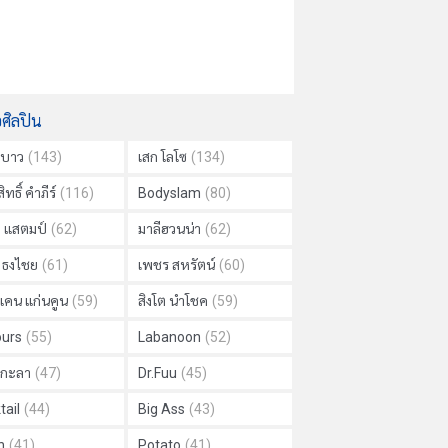
อศิลปิน
าบาว
(143)
เสก โลโซ
(134)
ิทธิ์ คำภีร์
(116)
Bodyslam
(80)
ย แสตมป์
(62)
มาลีฮวนน่า
(62)
ด ธงไชย
(61)
เพชร สหรัตน์
(60)
แคน แก่นคูน
(59)
สิงโต นำโชค
(59)
urs
(55)
Labanoon
(52)
ม กะลา
(47)
Dr.Fuu
(45)
tail
(44)
Big Ass
(43)
h
(41)
Potato
(41)