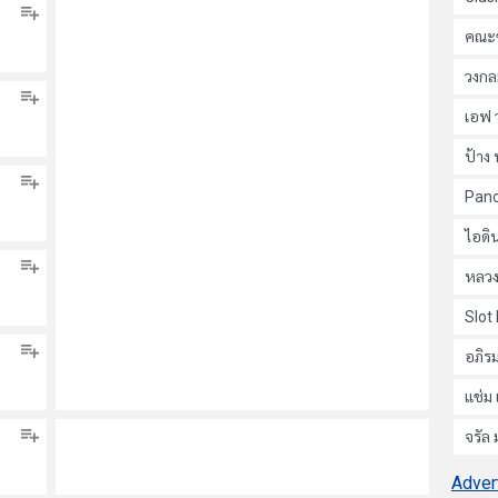
คณะข
วงกล
เอฟ 
ป้าง 
Pan
ไอดิน
หลวง
Slot
อภิรม
แช่ม 
จรัล
Adver