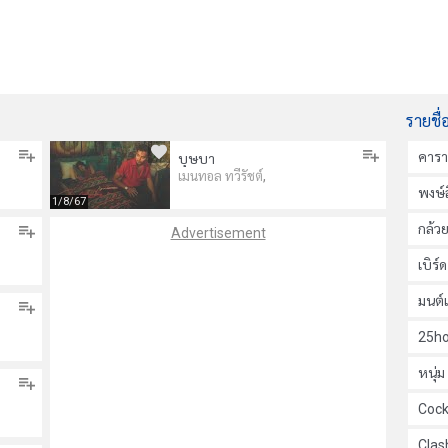
รายชื่
คาร
บุษบา
,
เมนทอล ทวีรัชต์
พงษ์ส
1/8/67
กล้ว
Advertisement
เบิร์
มนต์
25ho
หนุ่
Cock
Clas