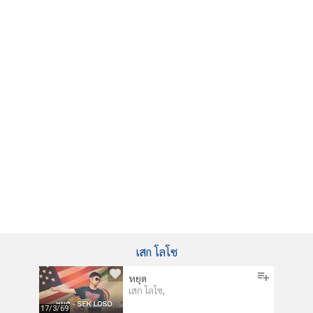
เสก โลโซ
หยุด
,
เสก โลโซ
17/3/69