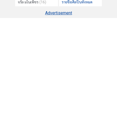
จรัล มโนเพ็ชร
(16)
รายชื่อศิลปินทั้งหมด
Advertisement