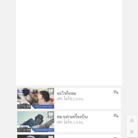
อะไรก็ยอม
,
,
เสก โลโซ
Loso
27/5/64
หมาเห่าเครื่องบิน
,
,
เสก โลโซ
Loso
27/5/64