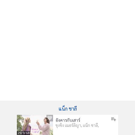
แน็ก ชาลี
อังคารกับเสาร์
,
,
ขุงขิง เฌอร์ลิญา
แน็ก ชาลี
29/9/68