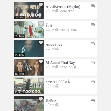
อาจเป็นเพราะ (Maybe)
,
,
แน็ก ชาลี
More Nine
17/3/68
ส้มตำ
,
,
แน็ก ชาลี
อาเธอร์ DNR
24/1/67
คนอย่างเธอ
,
แน็ก ชาลี
24/1/67
All About That Day
,
,
แน็ก ชาลี
Nene郑乃馨
23/4/66
ภาวนา 1,000 ครั้ง
,
แน็ก ชาลี
22/12/65
รักเฮียๆ
,
แน็ก ชาลี