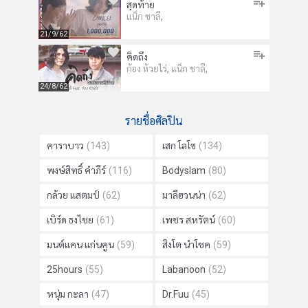
สุดท้าย
,
แน็ก ชาลี
21/9/62
คิดถึง
,
,
ก้อง ห้วยไร่
แน็ก ชาลี
24/8/62
รายชื่อศิลปิน
คาราบาว
(143)
เสก โลโซ
(134)
พงษ์สิทธิ์ คำภีร์
(116)
Bodyslam
(80)
กล้วย แสตมป์
(62)
มาลีฮวนน่า
(62)
เบิร์ด ธงไชย
(61)
เพชร สหรัตน์
(60)
มนต์แคน แก่นคูน
(59)
สิงโต นำโชค
(59)
25hours
(55)
Labanoon
(52)
หนุ่ม กะลา
(47)
Dr.Fuu
(45)