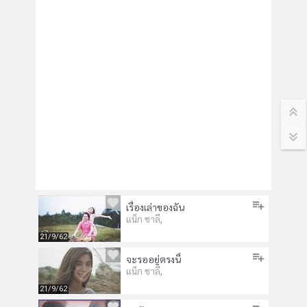
เรื่องเล่าของฉัน
,
แน็ก ชาลี
21/9/62
จะรออยู่ตรงนี้
,
แน็ก ชาลี
21/9/62