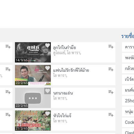
รายชื่
คาร
ลูกไก่ในกำมือ
,
,
ดูโอเมย์
โอ พารา
พงษ์ส
14/9/65
กล้ว
แฟนไม่รักรักพี่ได้ม้าย
,
,
า
โอ พารา
เบิร์
22/2/65
มนต์
นกนางแอ่น
,
โอ พารา
25ho
22/2/65
หนุ่
หัวใจไก่แจ้
,
โอ พารา
Cock
21/2/65
Clas