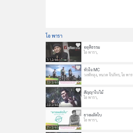
โอ พารา
อยุติธรรม
,
โอ พารา
7/12/66
หัวใจ MC
,
,
วงพัทลุง
หนวด จิรภัทร
โอ พาร
22/2/65
สัญญาใบไม้
,
โอ พารา
22/2/65
ยางผลัดใบ
,
โอ พารา
21/2/65