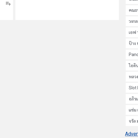
คณะข
วงกล
เอฟ 
ป้าง 
Pan
ไอดิน
หลวง
Slot
อภิรม
แช่ม 
จรัล
Adver