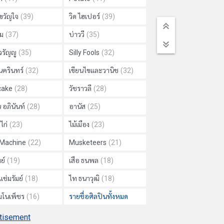
วัญใจ
(39)
วิด ไฮเปอร์
(39)
ม
(37)
บ่าววี
(35)
วรัญญู
(35)
Silly Fools
(32)
นครินทร์
(32)
เขียนไขและวานิช
(32)
cake
(28)
วัชราวลี
(28)
 อภินันท์
(28)
อานัส
(25)
ไก่
(23)
ไม้เมือง
(23)
 Machine
(22)
Musketeers
(21)
ย์
(19)
เสือ ธนพล
(18)
แช่มรัมย์
(18)
ไท ธนาวุฒิ
(18)
 มโนเพ็ชร
(16)
รายชื่อศิลปินทั้งหมด
tisement