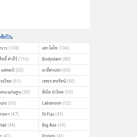
อศิลปิน
าบาว
(143)
เสก โลโซ
(134)
ิทธิ์ คำภีร์
(116)
Bodyslam
(80)
ย แสตมป์
(62)
มาลีฮวนน่า
(62)
ด ธงไชย
(61)
เพชร สหรัตน์
(60)
แคน แก่นคูน
(59)
สิงโต นำโชค
(59)
urs
(55)
Labanoon
(52)
ม กะลา
(47)
Dr.Fuu
(45)
tail
(44)
Big Ass
(43)
h
(41)
Potato
(41)