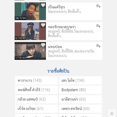
เป็นแค่วิทูร
,
,
โอมงกะลงปง
ฮีทสึ่มดิ๊ว
24/1/64
หลงรักหมวดบุษรา
,
,
,
ตะมู่ยคริ
ต๊ะอิ๊อึอัส
โอมงกะลงปง
,
ฮีทสึ่มดิ๊ว
6/10/63
แทนบ๋อย
,
,
,
ตะมู่ยคริ
ต๊ะอิ๊อึอัส
สมปองงานวัด
,
โอมงกะลงปง
1/10/63
รายชื่อศิลปิน
คาราบาว
(143)
เสก โลโซ
(134)
พงษ์สิทธิ์ คำภีร์
(116)
Bodyslam
(80)
กล้วย แสตมป์
(62)
มาลีฮวนน่า
(62)
เบิร์ด ธงไชย
(61)
เพชร สหรัตน์
(60)