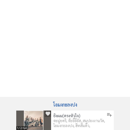
โอมงกะลงปง
ยิงผม(ตรงหัวใจ)
,
,
,
ตะมู่ยคริ
ต๊ะอิ๊อึอัส
สมปองงานวัด
,
,
โอมงกะลงปง
ฮีทสึ่มดิ๊ว
1/2/64