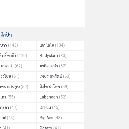
อศิลปิน
าบาว
(143)
เสก โลโซ
(134)
ิทธิ์ คำภีร์
(116)
Bodyslam
(80)
ย แสตมป์
(62)
มาลีฮวนน่า
(62)
ด ธงไชย
(61)
เพชร สหรัตน์
(60)
แคน แก่นคูน
(59)
สิงโต นำโชค
(59)
urs
(55)
Labanoon
(52)
ม กะลา
(47)
Dr.Fuu
(45)
tail
(44)
Big Ass
(43)
h
(41)
Potato
(41)