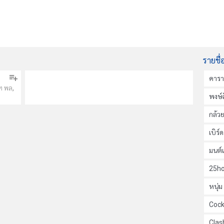
รายชื่
คาร
,
ท พล
พงษ์ส
กล้ว
เบิร์
มนต์
25ho
หนุ่
Cock
Clas