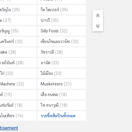
วัญใจ
(39)
วิด ไฮเปอร์
(39)
ม
(37)
บ่าววี
(35)
วรัญญู
(35)
Silly Fools
(32)
นครินทร์
(32)
เขียนไขและวานิช
(32)
cake
(28)
วัชราวลี
(28)
 อภินันท์
(28)
อานัส
(25)
ไก่
(23)
ไม้เมือง
(23)
 Machine
(22)
Musketeers
(21)
ย์
(19)
เสือ ธนพล
(18)
แช่มรัมย์
(18)
ไท ธนาวุฒิ
(18)
 มโนเพ็ชร
(16)
รายชื่อศิลปินทั้งหมด
tisement