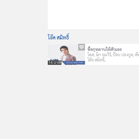
โอ๊ค สมิทธิ์
ซื้อกุหลาบให้ตัวเอง
,
,
,
โดส
นิก รณวีร์
ป๊อบ ปองกูล
พี
,
โอ๊ค สมิทธิ์
14/2/68