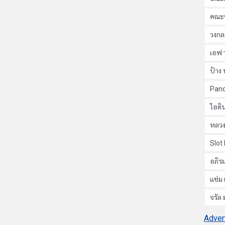
คณะข
วงกล
เอฟ 
ป้าง 
Pan
ไอดิน
หลวง
Slot
อภิรม
แช่ม 
จรัล
Adver