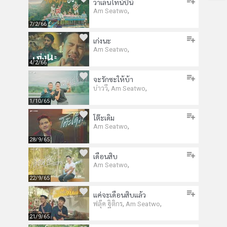
วาเลนไทน์ปีนี้
,
Am Seatwo
7/2/66
เก่งนะ
,
Am Seatwo
4/2/66
จะรักซะให้บ้า
,
,
บ่าววี
Am Seatwo
1/10/65
โต๊ะเดิม
,
Am Seatwo
28/9/65
เดือนสิบ
,
Am Seatwo
22/9/65
แค่จะเดือนสิบแล้ว
,
,
ฟลุ๊ค ฐิติกร
Am Seatwo
21/9/65