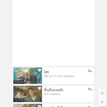
โสด
,
,
เต็ม นาวา
Am Seatwo
21/5/66
พื้นที่ปลอดภัย
,
Am Seatwo
12/4/66