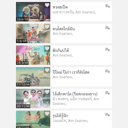
ตรงสเป็ค
,
,
เบส ขวางหวัน
Am Seatwo
23/6/68
คนโสดใกล้ฉัน
,
Am Seatwo
1/6/68
ฮักกันบ่ได้
,
Am Seatwo
24/3/68
ปีใหม่ ปีเก่า เราก็ยังโสด
,
Am Seatwo
11/12/66
ไอ้เด็กพาโล (ร็อคกลองยาว)
,
,
นิว พงศกร
แน๊ท ราเชนทร์
Am
,
Seatwo
20/11/66
รุนให้รู้จัก
,
,
วงเนคไท
Am Seatwo
19/11/66