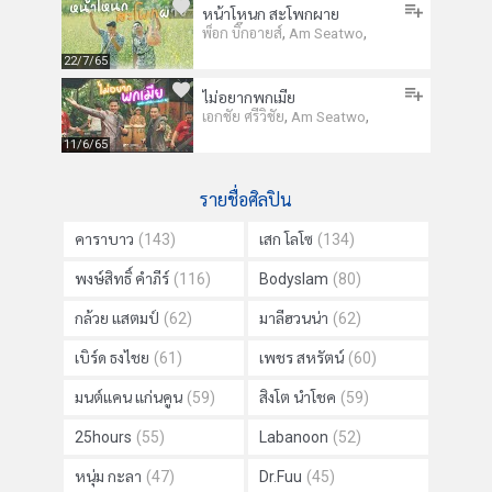
หน้าโหนก สะโพกผาย
,
,
พ็อก บิ๊กอายส์
Am Seatwo
22/7/65
ไม่อยากพกเมีย
,
,
เอกชัย ศรีวิชัย
Am Seatwo
11/6/65
รายชื่อศิลปิน
คาราบาว
(143)
เสก โลโซ
(134)
พงษ์สิทธิ์ คำภีร์
(116)
Bodyslam
(80)
กล้วย แสตมป์
(62)
มาลีฮวนน่า
(62)
เบิร์ด ธงไชย
(61)
เพชร สหรัตน์
(60)
มนต์แคน แก่นคูน
(59)
สิงโต นำโชค
(59)
25hours
(55)
Labanoon
(52)
หนุ่ม กะลา
(47)
Dr.Fuu
(45)