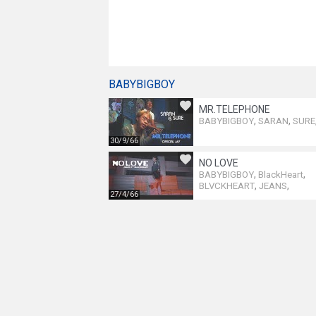
BABYBIGBOY
MR.TELEPHONE
,
,
BABYBIGBOY
SARAN
SURE
30/9/66
NO LOVE
,
,
BABYBIGBOY
BlackHeart
,
,
BLVCKHEART
JEANS
27/4/66