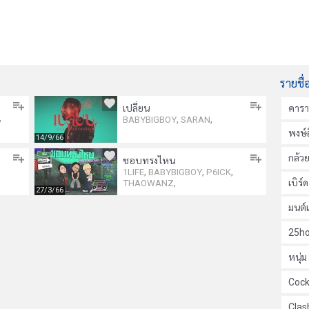
รายชื่
เปลี่ยน
คาร
,
,
,
BABYBIGBOY
SARAN
พงษ์ส
14/9/66
กล้ว
ชอบทรงไหน
,
,
,
1LIFE
BABYBIGBOY
P6ICK
,
เบิร์
THAOWANZ
27/3/66
มนต์
25ho
หนุ่
Cock
Clas