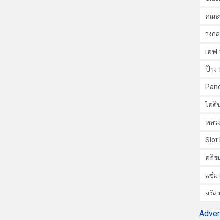
คณะข
วงกล
เอฟ 
ป้าง 
Pan
ไอดิน
หลวง
Slot
อภิรม
แช่ม 
จรัล
Adver