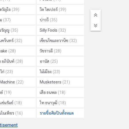
วัญใจ
(39)
วิด ไฮเปอร์
(39)
ม
(37)
บ่าววี
(35)
วรัญญู
(35)
Silly Fools
(32)
นครินทร์
(32)
เขียนไขและวานิช
(32)
cake
(28)
วัชราวลี
(28)
 อภินันท์
(28)
อานัส
(25)
ไก่
(23)
ไม้เมือง
(23)
 Machine
(22)
Musketeers
(21)
ย์
(19)
เสือ ธนพล
(18)
แช่มรัมย์
(18)
ไท ธนาวุฒิ
(18)
 มโนเพ็ชร
(16)
รายชื่อศิลปินทั้งหมด
tisement