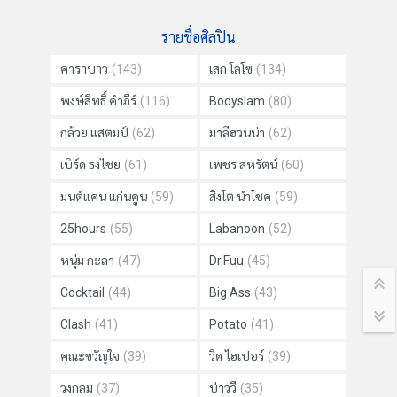
รายชื่อศิลปิน
คาราบาว
(143)
เสก โลโซ
(134)
พงษ์สิทธิ์ คำภีร์
(116)
Bodyslam
(80)
กล้วย แสตมป์
(62)
มาลีฮวนน่า
(62)
เบิร์ด ธงไชย
(61)
เพชร สหรัตน์
(60)
มนต์แคน แก่นคูน
(59)
สิงโต นำโชค
(59)
25hours
(55)
Labanoon
(52)
หนุ่ม กะลา
(47)
Dr.Fuu
(45)
Cocktail
(44)
Big Ass
(43)
Clash
(41)
Potato
(41)
คณะขวัญใจ
(39)
วิด ไฮเปอร์
(39)
วงกลม
(37)
บ่าววี
(35)