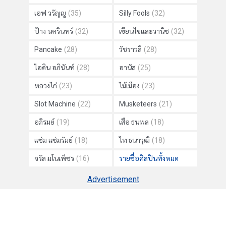
เอฟ วรัญญู
(35)
Silly Fools
(32)
ป้าง นครินทร์
(32)
เขียนไขและวานิช
(32)
Pancake
(28)
วัชราวลี
(28)
ไอดิน อภินันท์
(28)
อานัส
(25)
หลวงไก่
(23)
ไม้เมือง
(23)
Slot Machine
(22)
Musketeers
(21)
อภิรมย์
(19)
เสือ ธนพล
(18)
แช่ม แช่มรัมย์
(18)
ไท ธนาวุฒิ
(18)
จรัล มโนเพ็ชร
(16)
รายชื่อศิลปินทั้งหมด
Advertisement