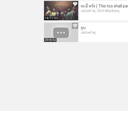
,
,
Jetset'er
Slot Machine
14/11/63
จูบ
,
Jetset'er
29/8/62