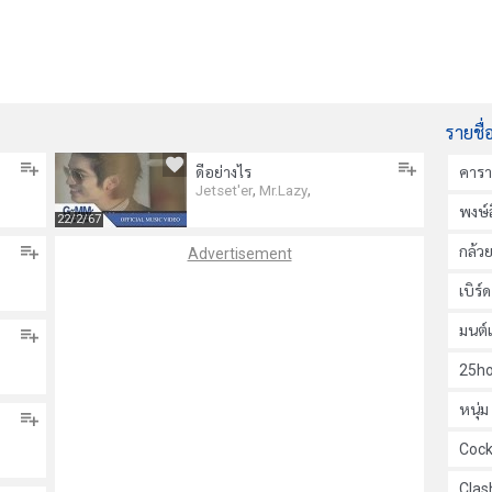
รายชื่
ดีอย่างไร
คาร
,
,
Jetset'er
Mr.Lazy
พงษ์ส
22/2/67
กล้ว
Advertisement
เบิร์
มนต์
25ho
หนุ่
Cock
Clas