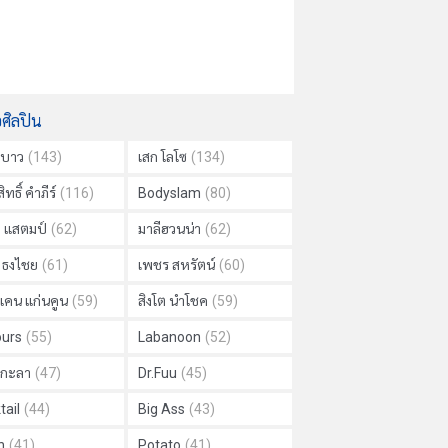
อศิลปิน
าบาว
(143)
เสก โลโซ
(134)
ิทธิ์ คำภีร์
(116)
Bodyslam
(80)
ย แสตมป์
(62)
มาลีฮวนน่า
(62)
ด ธงไชย
(61)
เพชร สหรัตน์
(60)
แคน แก่นคูน
(59)
สิงโต นำโชค
(59)
urs
(55)
Labanoon
(52)
ม กะลา
(47)
Dr.Fuu
(45)
tail
(44)
Big Ass
(43)
h
(41)
Potato
(41)