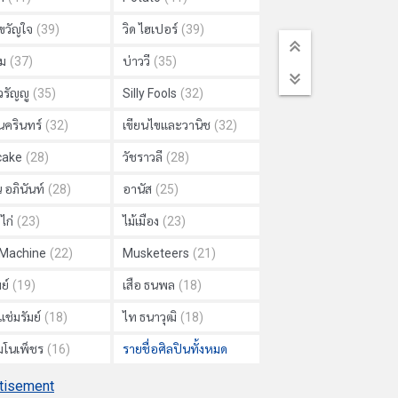
วัญใจ
(39)
วิด ไฮเปอร์
(39)
ม
(37)
บ่าววี
(35)
วรัญญู
(35)
Silly Fools
(32)
นครินทร์
(32)
เขียนไขและวานิช
(32)
cake
(28)
วัชราวลี
(28)
 อภินันท์
(28)
อานัส
(25)
ไก่
(23)
ไม้เมือง
(23)
 Machine
(22)
Musketeers
(21)
ย์
(19)
เสือ ธนพล
(18)
แช่มรัมย์
(18)
ไท ธนาวุฒิ
(18)
 มโนเพ็ชร
(16)
รายชื่อศิลปินทั้งหมด
tisement