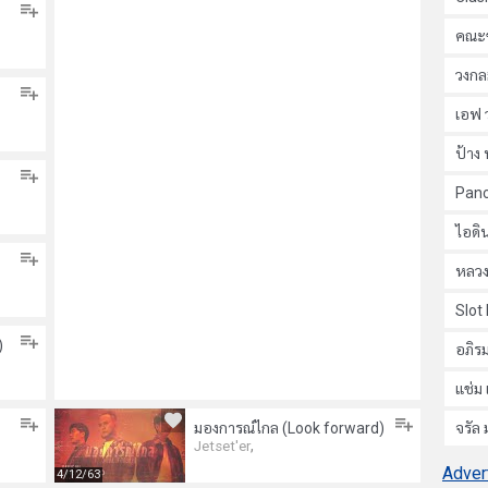
คณะข
วงกล
เอฟ 
ป้าง 
Pan
ไอดิน
หลวง
Slot
)
อภิรม
แช่ม 
มองการณ์ไกล (Look forward)
จรัล
,
Jetset'er
Adver
4/12/63