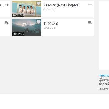
จง มี หวัง ( This too shall pass )
ที่ของเธอ (Next Chapter)
,
Jetset'er
18/11/62
11 (ปีแสง)
,
Jetset'er
20/12/60
mecho
เนื้อเพ
ตั้งสาย
เทมเพ