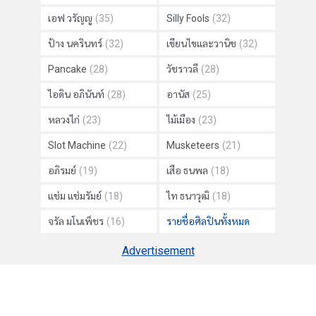
เอฟ วรัญญู
(35)
Silly Fools
(32)
ป้าง นครินทร์
(32)
เขียนไขและวานิช
(32)
Pancake
(28)
วัชราวลี
(28)
ไอดิน อภินันท์
(28)
อานัส
(25)
หลวงไก่
(23)
ไม้เมือง
(23)
Slot Machine
(22)
Musketeers
(21)
อภิรมย์
(19)
เสือ ธนพล
(18)
แช่ม แช่มรัมย์
(18)
ไท ธนาวุฒิ
(18)
จรัล มโนเพ็ชร
(16)
รายชื่อศิลปินทั้งหมด
Advertisement