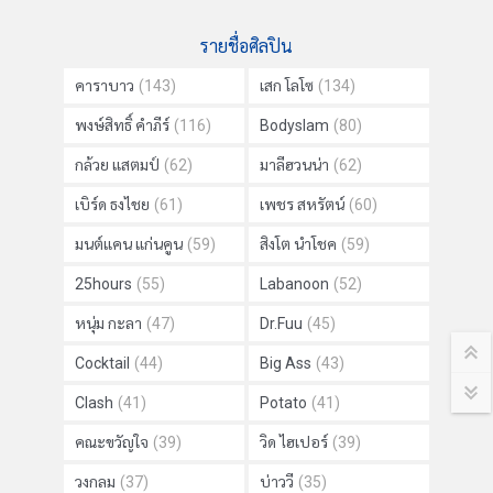
รายชื่อศิลปิน
คาราบาว
(143)
เสก โลโซ
(134)
พงษ์สิทธิ์ คำภีร์
(116)
Bodyslam
(80)
กล้วย แสตมป์
(62)
มาลีฮวนน่า
(62)
เบิร์ด ธงไชย
(61)
เพชร สหรัตน์
(60)
มนต์แคน แก่นคูน
(59)
สิงโต นำโชค
(59)
25hours
(55)
Labanoon
(52)
หนุ่ม กะลา
(47)
Dr.Fuu
(45)
Cocktail
(44)
Big Ass
(43)
Clash
(41)
Potato
(41)
คณะขวัญใจ
(39)
วิด ไฮเปอร์
(39)
วงกลม
(37)
บ่าววี
(35)