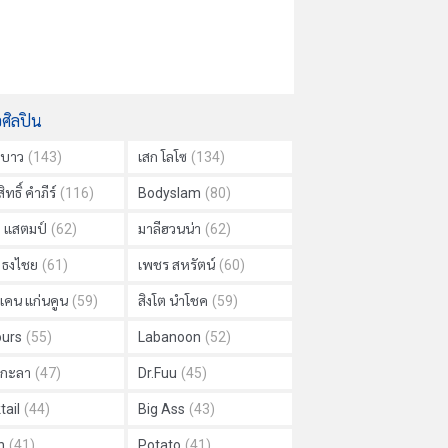
อศิลปิน
าบาว
(143)
เสก โลโซ
(134)
ิทธิ์ คำภีร์
(116)
Bodyslam
(80)
ย แสตมป์
(62)
มาลีฮวนน่า
(62)
ด ธงไชย
(61)
เพชร สหรัตน์
(60)
แคน แก่นคูน
(59)
สิงโต นำโชค
(59)
urs
(55)
Labanoon
(52)
ม กะลา
(47)
Dr.Fuu
(45)
tail
(44)
Big Ass
(43)
h
(41)
Potato
(41)