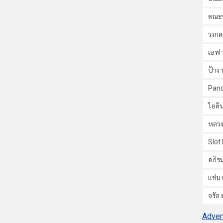
คณะข
วงกล
เอฟ 
ป้าง 
Pan
ไอดิน
หลวง
Slot
อภิรม
แช่ม 
จรัล
Adver