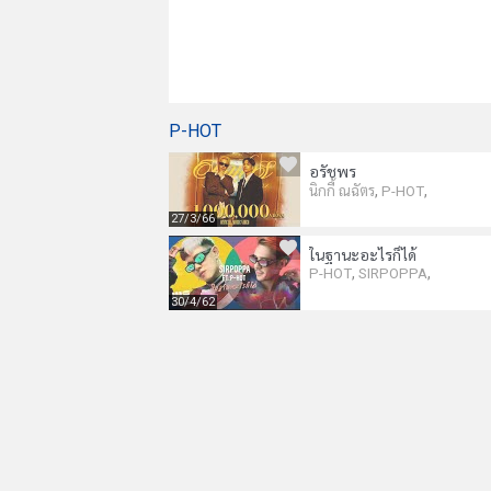
P-HOT
อรัชพร
,
,
นิกกี้ ณฉัตร
P-HOT
27/3/66
ในฐานะอะไรก็ได้
,
,
P-HOT
SIRPOPPA
30/4/62