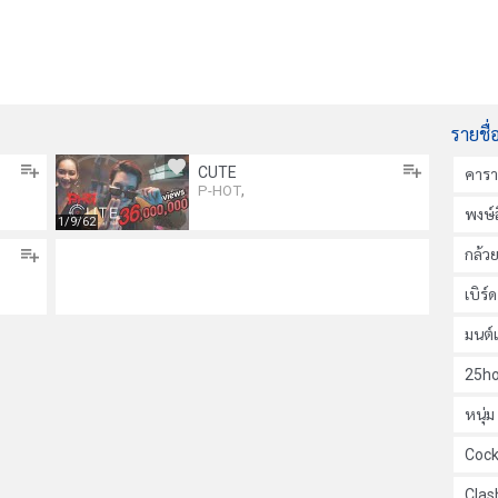
รายชื่
CUTE
คาร
,
P-HOT
พงษ์ส
1/9/62
กล้ว
เบิร์
มนต์
25ho
หนุ่
Cock
Clas