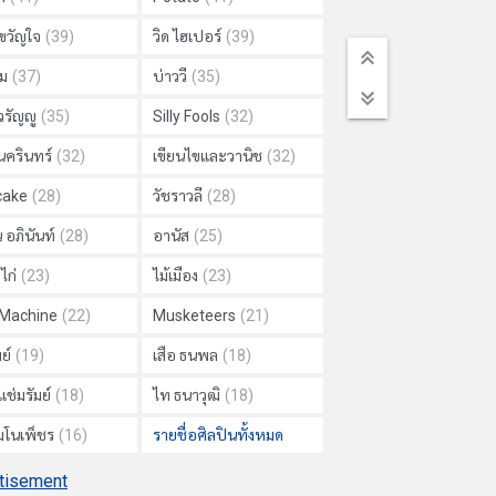
วัญใจ
(39)
วิด ไฮเปอร์
(39)
ม
(37)
บ่าววี
(35)
วรัญญู
(35)
Silly Fools
(32)
นครินทร์
(32)
เขียนไขและวานิช
(32)
cake
(28)
วัชราวลี
(28)
 อภินันท์
(28)
อานัส
(25)
ไก่
(23)
ไม้เมือง
(23)
 Machine
(22)
Musketeers
(21)
ย์
(19)
เสือ ธนพล
(18)
แช่มรัมย์
(18)
ไท ธนาวุฒิ
(18)
 มโนเพ็ชร
(16)
รายชื่อศิลปินทั้งหมด
tisement