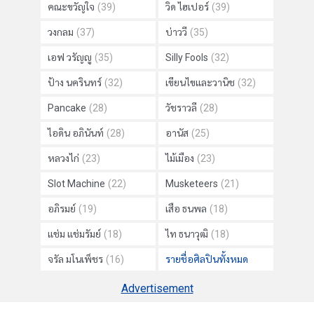
คณะขวัญใจ
(39)
วิด ไฮเปอร์
(39)
วงกลม
(37)
บ่าววี
(35)
เอฟ วรัญญู
(35)
Silly Fools
(32)
ป้าง นครินทร์
(32)
เขียนไขและวานิช
(32)
Pancake
(28)
วัชราวลี
(28)
ไอดิน อภินันท์
(28)
อานัส
(25)
หลวงไก่
(23)
ไม้เมือง
(23)
Slot Machine
(22)
Musketeers
(21)
อภิรมย์
(19)
เสือ ธนพล
(18)
แช่ม แช่มรัมย์
(18)
ไท ธนาวุฒิ
(18)
จรัล มโนเพ็ชร
(16)
รายชื่อศิลปินทั้งหมด
Advertisement