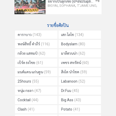
อยากเป็นลูกเขย (ຢາກເປັນລູກເຂີຍ)
,
,
,
BIGYAI
SOPHANA
T'JAME UNO
8/7/63
รายชื่อศิลปิน
คาราบาว
(143)
เสก โลโซ
(134)
พงษ์สิทธิ์ คำภีร์
(116)
Bodyslam
(80)
กล้วย แสตมป์
(62)
มาลีฮวนน่า
(62)
เบิร์ด ธงไชย
(61)
เพชร สหรัตน์
(60)
มนต์แคน แก่นคูน
(59)
สิงโต นำโชค
(59)
25hours
(55)
Labanoon
(52)
หนุ่ม กะลา
(47)
Dr.Fuu
(45)
Cocktail
(44)
Big Ass
(43)
Clash
(41)
Potato
(41)