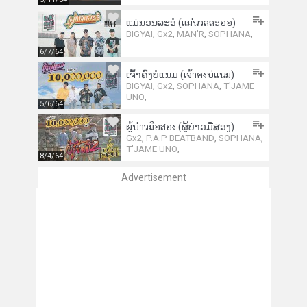
ແມ່ນວນລະອໍ (แม่นวลละออ)
,
,
,
,
BIGYAI
Gx2
MAN'R
SOPHANA
6/7/64
ເຈົ້າຄົງບໍ່ແນມ (เจ้าคงบ่แนม)
,
,
,
BIGYAI
Gx2
SOPHANA
T'JAME
,
UNO
5/6/64
ผู้บ่าวมือสอง (ຜູ້ບ່າວມືສອງ)
,
,
,
Gx2
P.A.P BEATBAND
SOPHANA
,
T'JAME UNO
8/4/64
Advertisement