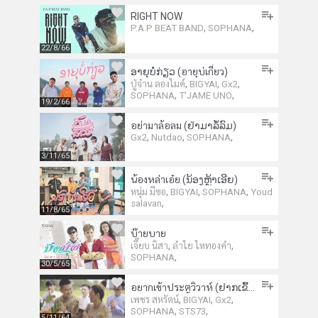
RIGHT NOW
,
,
P.A.P BEAT BAND
SOPHANA
22/8/66
ອາຍຸບໍ່ກ່ຽວ (อายุบ่เกี่ยว)
,
,
,
ปู่จ๋าน ลองไมค์
BIGYAI
Gx2
,
,
SOPHANA
T'JAME UNO
19/2/66
อย่ามาล้อลม (ຢ່າມາລໍ້ລົມ)
,
,
,
Gx2
Nutdao
SOPHANA
3/11/65
น้องหล่าเอ๋ย (ນ້ອງຫຼ້າເອີຍ)
,
,
,
หนุ่ม มีซอ
BIGYAI
SOPHANA
Youd
,
salavan
11/8/65
บ๊ายบาย
,
,
เจี๊ยบ นิสา
ลำไย ไหทองคำ
,
SOPHANA
30/5/65
อยากเข้าประตูวิวาห์ (ຢາກເຂົ້າປະຕູວິວາ)
,
,
,
เพชร สหรัตน์
BIGYAI
Gx2
,
,
SOPHANA
STS73
5/11/64