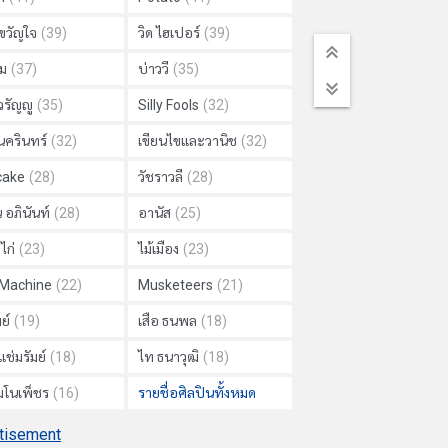
วัญใจ
(39)
วิด ไฮเปอร์
(39)
ม
(37)
บ่าววี
(35)
วรัญญู
(35)
Silly Fools
(32)
นครินทร์
(32)
เขียนไขและวานิช
(32)
cake
(28)
วัชราวลี
(28)
 อภินันท์
(28)
อานัส
(25)
ไก่
(23)
ไม้เมือง
(23)
 Machine
(22)
Musketeers
(21)
ย์
(19)
เสือ ธนพล
(18)
แช่มรัมย์
(18)
ไท ธนาวุฒิ
(18)
 มโนเพ็ชร
(16)
รายชื่อศิลปินทั้งหมด
tisement