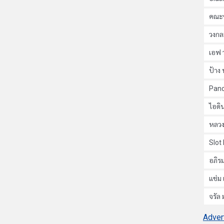
คณะข
วงกล
เอฟ 
ป้าง 
Pan
ไอดิน
หลวง
Slot
อภิรม
แช่ม 
จรัล
Adver