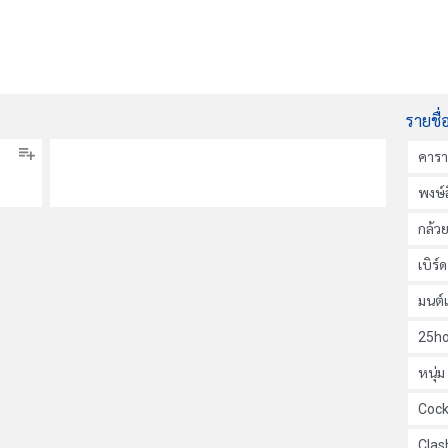
รายชื่
คาร
พงษ์ส
กล้ว
เบิร์
มนต์
25ho
หนุ่
Cock
Clas