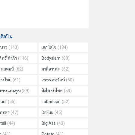
อศิลปิน
าบาว
(143)
เสก โลโซ
(134)
ิทธิ์ คำภีร์
(116)
Bodyslam
(80)
ย แสตมป์
(62)
มาลีฮวนน่า
(62)
ด ธงไชย
(61)
เพชร สหรัตน์
(60)
แคน แก่นคูน
(59)
สิงโต นำโชค
(59)
urs
(55)
Labanoon
(52)
ม กะลา
(47)
Dr.Fuu
(45)
tail
(44)
Big Ass
(43)
h
(41)
Potato
(41)